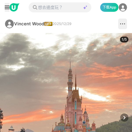
下載App
Vincent Wood
2025/12/29
1
/
5
Next