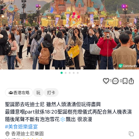
1
0
香港攻略
玩
打卡
聖誕節去咗迪士尼 雖然人頭湧湧但玩得盡興
最鍾意嗰part就係18:20聖誕樹亮燈儀式再配合無人機表演
#美食遊樂盛宴
香港迪士尼樂園