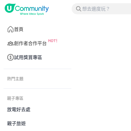
首頁
創作者合作平台
試用獎賞專區
熱門主題
親子專區
放電好去處
親子旅遊