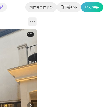
下載App
創作者合作平台
登入/註冊
1
/
6