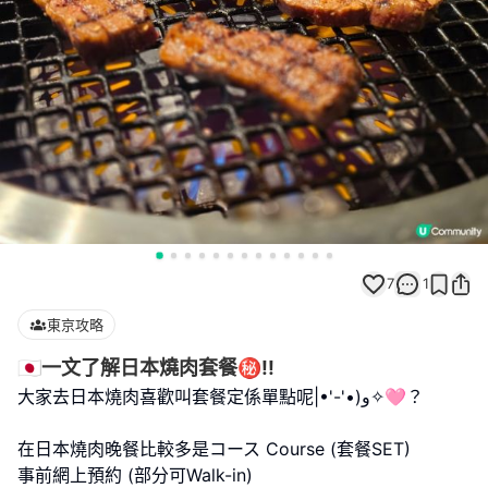
7
1
東京攻略
🇯🇵一文了解日本燒肉套餐㊙️!!
大家去日本燒肉喜歡叫套餐定係單點呢|•'-'•)و✧🩷？
在日本燒肉晚餐比較多是コース Course (套餐SET)