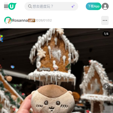
下載App
Rosanna
2026/01/02
1
/
4
Next