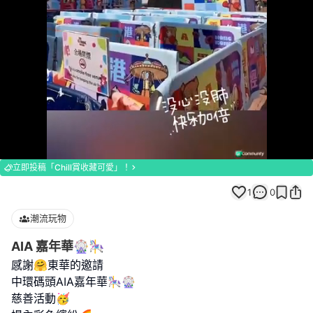
Loaded
:
Unmute
100.00%
立即投稿「Chill賞收藏可愛」！
1
0
潮流玩物
AIA 嘉年華🎡🎠
感謝🤗東華的邀請
中環碼頭AIA嘉年華🎠🎡
慈善活動🥳