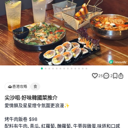
25
2
香港攻略
食
尖沙咀·好味韓國菜推介
愛情鎖及星星燈令氛圍更浪漫✨
烤牛肉飯卷 $98
配料有牛肉､青瓜､紅蘿蔔､醃蘿蔔､牛蒡與雞蛋,味道和口感