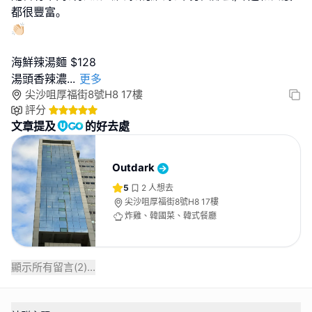
都很豐富｡
👏🏻
海鮮辣湯麵 $128
湯頭香辣濃
...
更多
尖沙咀厚福街8號H8 17樓
評分
文章提及
的好去處
Outdark
5
2
人想去
尖沙咀厚福街8號H8 17樓
炸雞、韓國菜、韓式餐廳
顯示所有留言(
2
)...