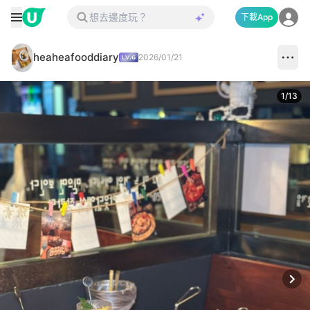
下載App
heaheafooddiary
2026/01/21
1
/
13
Next