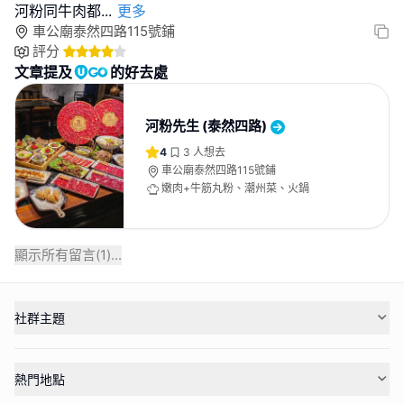
河粉同牛肉都
...
更多
車公廟泰然四路115號鋪
評分
文章提及
的好去處
河粉先生 (泰然四路)
4
3
人想去
車公廟泰然四路115號鋪
嫩肉+牛筋丸粉、潮州菜、火鍋
顯示所有留言(
1
)...
社群主題
熱門地點