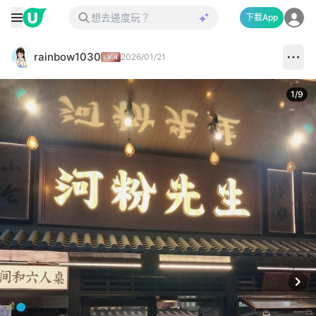
下載App
rainbow1030
2026/01/21
1
/
9
Next