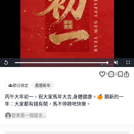
Loaded
:
Replay
Unmute
Full
100.00%
1
0
節日限定
農曆新年
丙午大年初一，祝大家馬年大吉,身體健康。🍊 願新的一
年：大家都有錢有閒，馬不停蹄地快樂。
發表第一個留言...