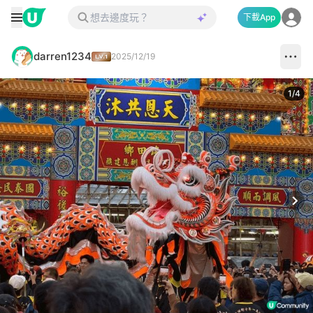
下載App
darren1234
2025/12/19
1
/
4
Next