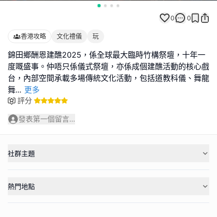
0
0
香港攻略
文化禮儀
玩
錦田鄉酬恩建醮2025，係全球最大臨時竹構祭壇，十年一
度嘅盛事。仲唔只係儀式祭壇，亦係成個建醮活動的核心戲
台，內部空間承載多場傳統文化活動，包括道教科儀、舞龍
舞
...
更多
評分
發表第一個留言...
社群主題
熱門地點