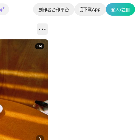
下載App
創作者合作平台
登入/註冊
1
/
4