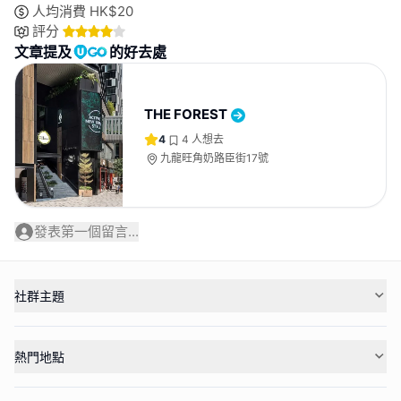
人均消費
HK$
20
評分
文章提及
的好去處
THE FOREST
4
4
人想去
九龍旺角奶路臣街17號
發表第一個留言...
社群主題
熱門地點