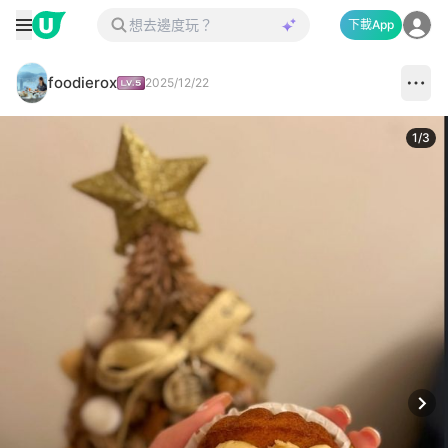
下載App
foodierox
2025/12/22
1
/
3
Next