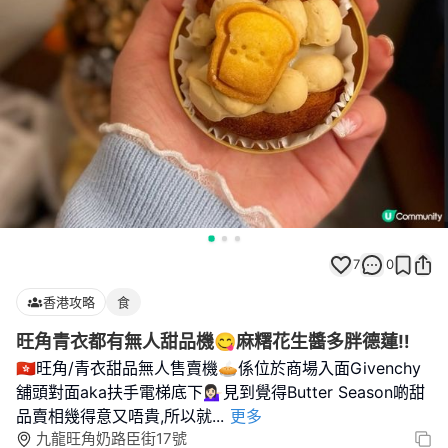
7
0
香港攻略
食
旺角青衣都有無人甜品機😋麻糬花生醬多胖德蓮‼️
🇭🇰旺角/青衣甜品無人售賣機🥧係位於商場入面Givenchy
舖頭對面aka扶手電梯底下💁🏻‍♀️見到覺得Butter Season啲甜
品賣相幾得意又唔貴,所以就
...
更多
九龍旺角奶路臣街17號