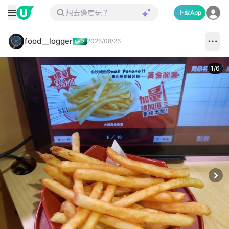
下載App
food__logger
2025/08/26
1
/
6
Next