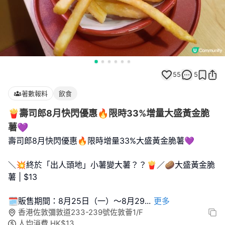
55
5
著數報料
飲食
🍟壽司郎8月快閃優惠🔥限時33%增量大盛黃金脆
薯💜
壽司郎8月快閃優惠🔥限時增量33%大盛黃金脆薯💜
＼💥終於「出人頭地」小薯變大薯？？🍟／🥔大盛黃金脆
薯 | $13
🗓️販售期間：8月25日（一）～8月29
...
更多
香港佐敦彌敦道233-239號佐敦薈1/F
人均消費
HK$
13