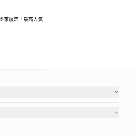
l級小畫家贏走「最高人氣