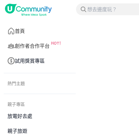
首頁
創作者合作平台
試用獎賞專區
熱門主題
親子專區
放電好去處
親子旅遊