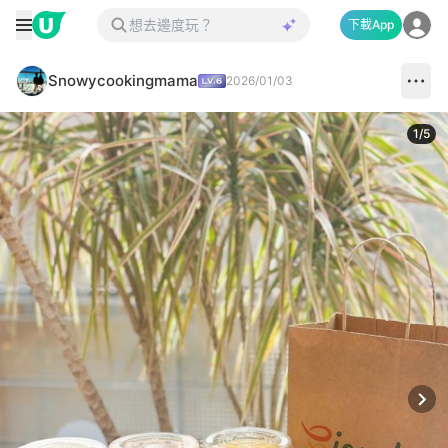
下載App
Snowycookingmama
2026/01/03
1
/
5
Next