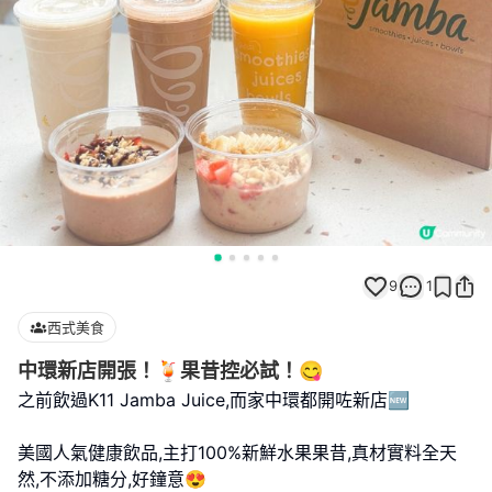
9
1
西式美食
中環新店開張！🍹果昔控必試！😋
之前飲過K11 Jamba Juice,而家中環都開咗新店🆕
美國人氣健康飲品,主打100%新鮮水果果昔,真材實料全天
然,不添加糖分,好鐘意😍