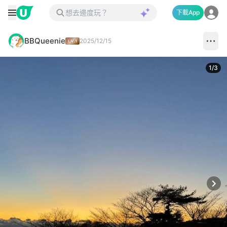
下載App
BBQueenie
2025/12/15
1
/
3
Next