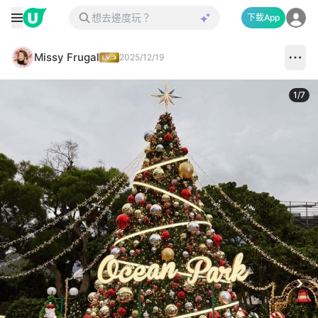
下載App
Missy Frugal
2025/12/19
1
/
7
Next