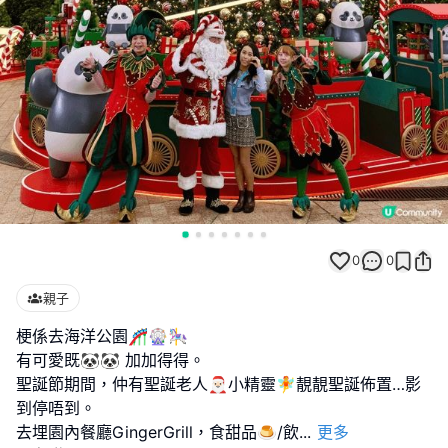
0
0
親子
梗係去海洋公園🎢🎡🎠
有可愛既🐼🐼 加加得得。
聖誕節期間，仲有聖誕老人🎅🏻小精靈🧚靚靚聖誕佈置…影
到停唔到。
去埋園內餐廳GingerGrill，食甜品🍮/飲
...
更多