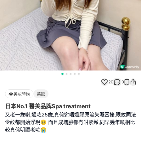
20
0
美妝時尚
美妝
日本No.1 醫美品牌Spa treatment
又老一歲喇,過咗25歲,真係避唔過膠原流失嘅困擾,眼紋同法
令紋都開始浮現🥹 而且成塊臉都冇咁緊緻,同早幾年嘅相比
較真係明顯老咗😭