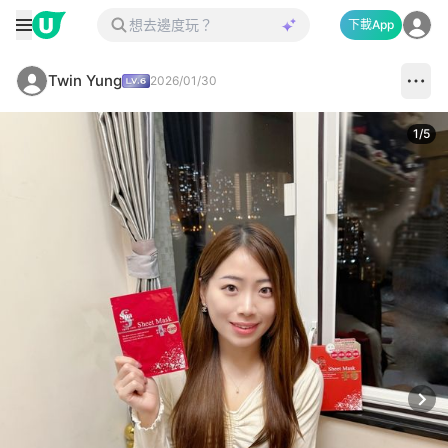
下載App
Twin Yung
2026/01/30
1
/
5
Next