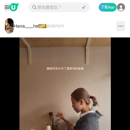
下載App
Hana____tw
2025/12/11