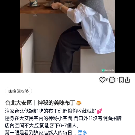
Loaded
:
Unmute
100.00%
9
2
台灣攻略
台北大安區｜神秘的美味布丁🍮
這家台北低調好吃的布丁你們偷偷收藏就好💕
隱身在大安民宅內的神秘小空間,門口外並沒有明顯招牌
店內空間不大,空間能容下6-7個人｡
第一眼是看到這家店迷人的每日
...
更多