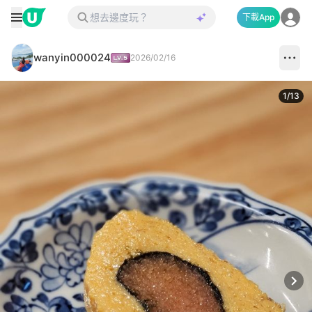
下載App
wanyin000024
2026/02/16
1
/
13
Next