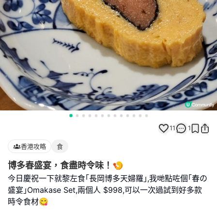
11
1
香港攻略
食
博多春盛宴，食盡時令味！🍤
今日慶祝一下就黎左食｢長岡博多天婦羅｣,我哋點咗個｢春の
盛宴｣Omakase Set,兩個人 $998,可以一次過試到好多款
時令食材😋