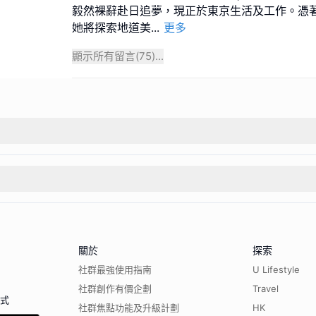
毅然裸辭赴日追夢，現正於東京生活及工作。憑
她將探索地道美
...
更多
顯示所有留言(
75
)...
關於
探索
社群最強使用指南
U Lifestyle
社群創作有價企劃
Travel
程式
社群焦點功能及升級計劃
HK