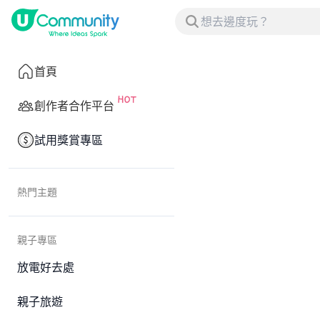
首頁
創作者合作平台
試用獎賞專區
熱門主題
親子專區
放電好去處
親子旅遊