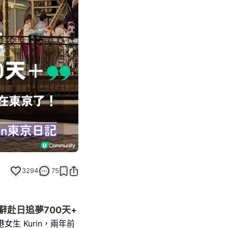
Next slide
3294
75
裸辭赴日追夢700天+
港女生 Kurin，兩年前