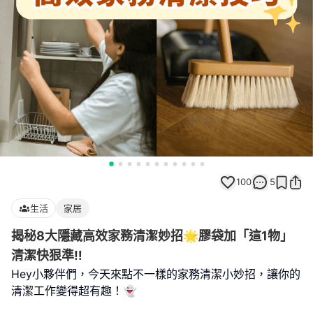
100
5
生活
家居
揭秘8大隱藏高效家務清潔妙招🌟膠袋加「這1物」
清潔快狠準‼️
Hey小夥伴們，今天來點不一樣的家務清潔小妙招，讓你的
清潔工作變得超有趣！👻