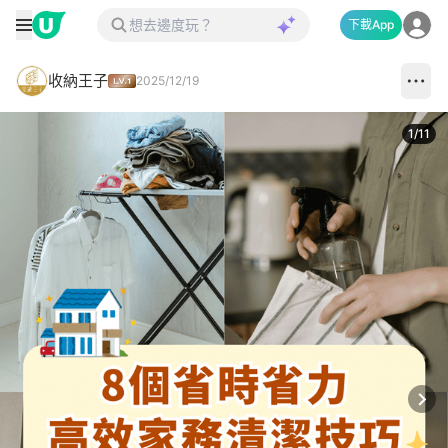
下載App
收納王子
2025/12/19
1
/
11
Next