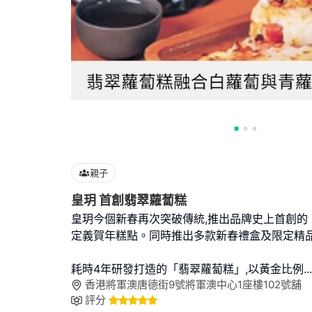
親子
皇玥 首創翡翠蘿蔔糕
皇玥今個新春再次突破傳統,推出品牌史上首創的 
定義賀年糕點。同時推出多款新春禮盒及限定精
耗時4年研發打造的「翡翠蘿蔔糕」,以黃金比例
...
香港將軍澳唐德街9號將軍澳中心1座樓102號舖
評分