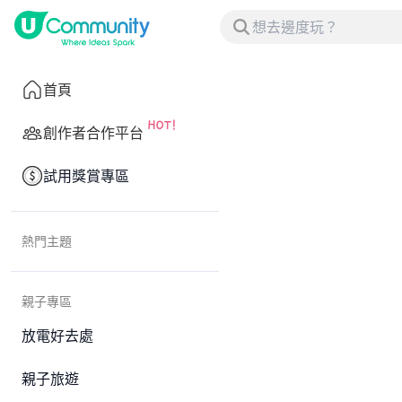
首頁
創作者合作平台
試用獎賞專區
熱門主題
親子專區
放電好去處
親子旅遊