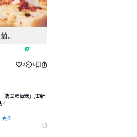
0
0
「翡翠蘿蔔糕」,重新
品。
更多