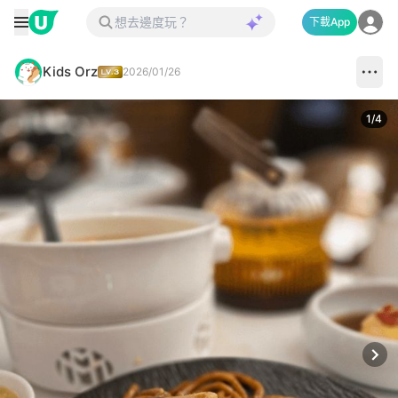
下載App
Kids Orz
2026/01/26
1
/
4
Next