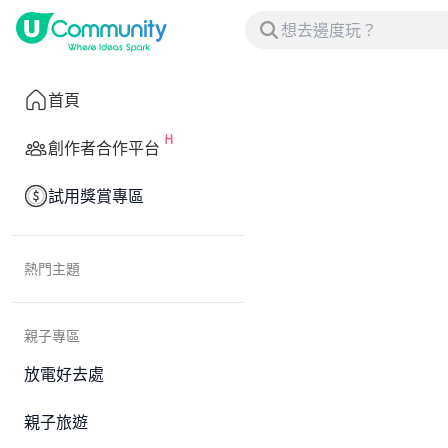
首頁
創作者合作平台
試用獎賞專區
熱門主題
親子專區
放電好去處
親子旅遊