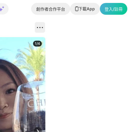
下載App
創作者合作平台
登入/註冊
1
/
4