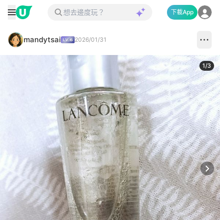
下載App
mandytsai
2026/01/31
1
/
3
Next