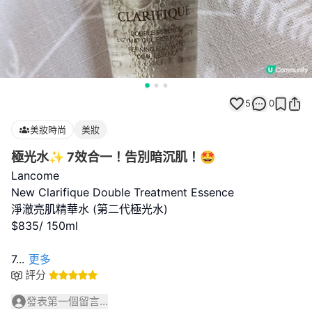
5
0
美妝時尚
美妝
極光水✨ 7效合一！告別暗沉肌！🤩
Lancome
New Clarifique Double Treatment Essence
淨澈亮肌精華水 (第二代極光水)
$835/ 150ml
7
...
更多
評分
發表第一個留言...