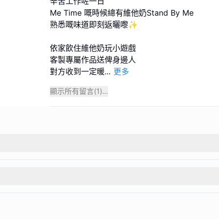
辛苦工作咗一日
Me Time 嘅時候總有維他奶Stand By Me
熟悉嘅味道即刻返曬嚟✨
依家飲住維他奶玩小遊戲
客製專屬作品送俾身邊人
對方收到一定暖
...
更多
顯示所有留言(
1
)...