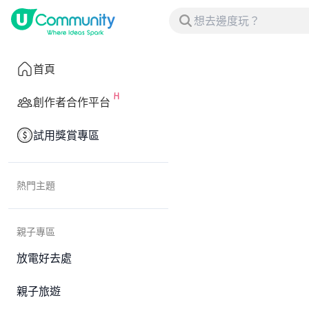
首頁
創作者合作平台
試用獎賞專區
熱門主題
親子專區
放電好去處
親子旅遊