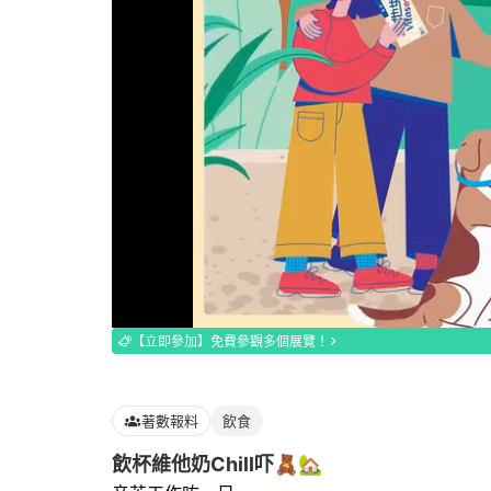
Loaded
:
100.00%
【立即參加】免費參觀多個展覽！
著數報料
飲食
飲杯維他奶Chill吓🧸🏡