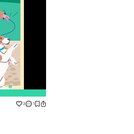
Unmute
3
1