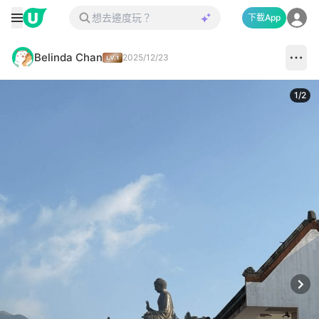
下載App
Belinda Chan
2025/12/23
1
/
2
Next