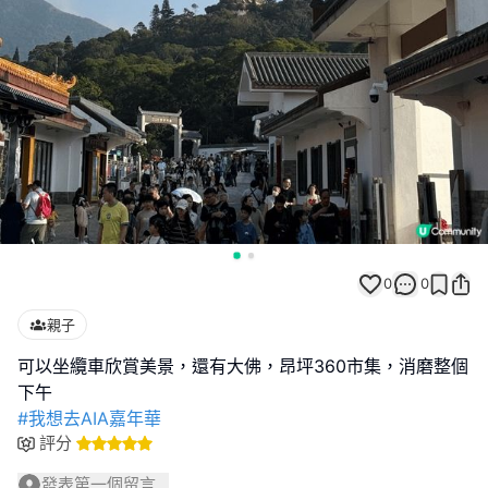
0
0
親子
可以坐纜車欣賞美景，還有大佛，昂坪360市集，消磨整個
#我想去AIA嘉年華
評分
發表第一個留言...