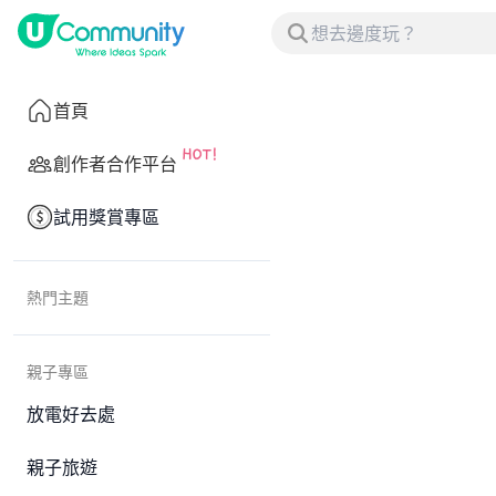
首頁
創作者合作平台
試用獎賞專區
熱門主題
親子專區
放電好去處
親子旅遊