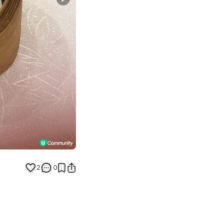
Next slide
2
0