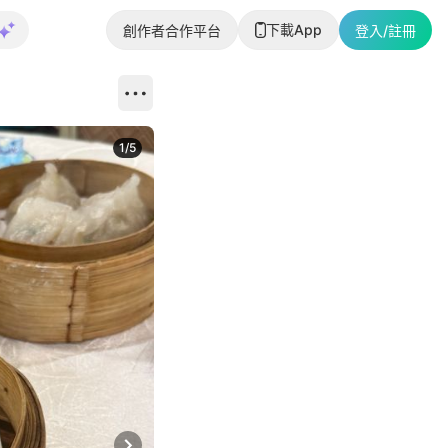
下載App
創作者合作平台
登入/註冊
1
/
5