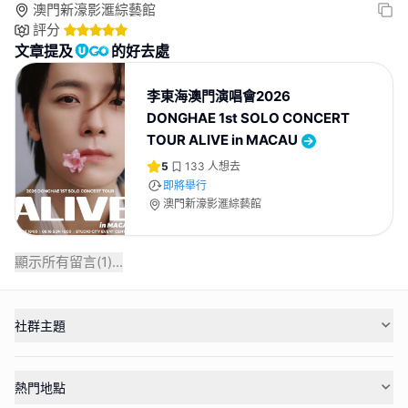
澳門新濠影滙綜藝館
評分
文章提及
的好去處
李東海澳門演唱會2026
DONGHAE 1st SOLO CONCERT
TOUR ALIVE in MACAU
5
133
人想去
即將舉行
澳門新濠影滙綜藝館
顯示所有留言(
1
)...
社群主題
熱門地點