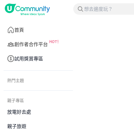
首頁
創作者合作平台
試用獎賞專區
熱門主題
親子專區
放電好去處
親子旅遊