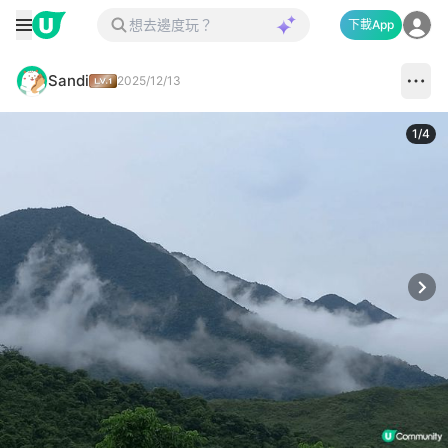
下載App
Sandi
2025/12/13
1
/
4
Next