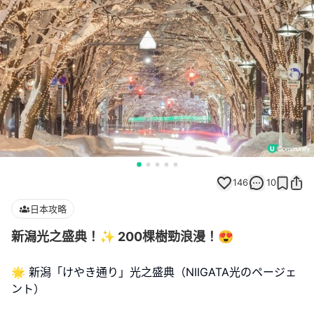
146
10
日本攻略
新潟光之盛典！✨ 200棵樹勁浪漫！😍
🌟 新潟「けやき通り」光之盛典（NIIGATA光のページェ
ント）