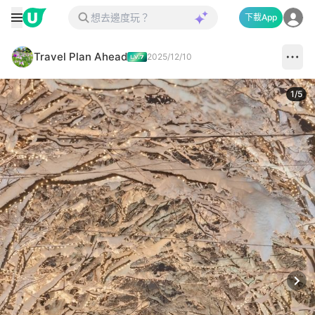
下載App
Travel Plan Ahead
2025/12/10
1
/
5
Next