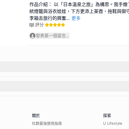
作品介紹： 以「日本溫泉之旅」為構思。我手繪
統燈籠與浴衣娃娃，下方更添上茶壺、拖鞋與御
李箱去旅行的興奮
...
更多
評分
發表第一個留言...
關於
探索
社群最強使用指南
U Lifestyle