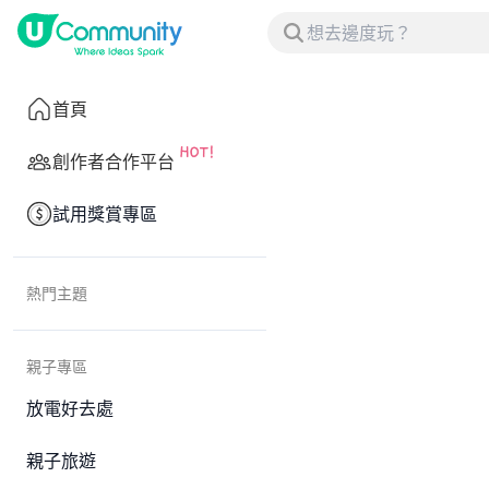
首頁
創作者合作平台
試用獎賞專區
熱門主題
親子專區
放電好去處
親子旅遊