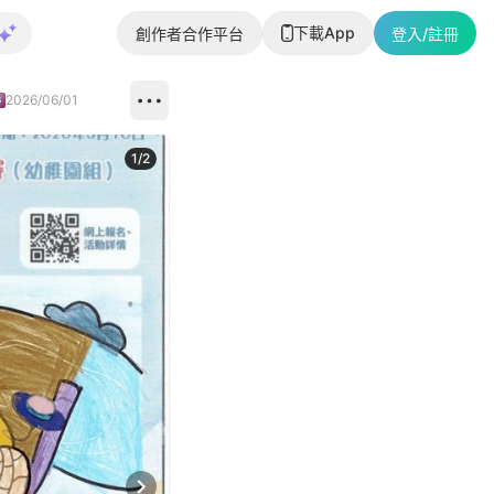
下載App
創作者合作平台
登入/註冊
2026/06/01
1
/
2
即睇更多社