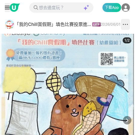
下載App
「我的Chill賞假期」填色比賽投票進行中✅
2026/06/01
1
/
2
Next