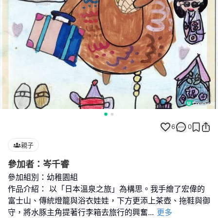
6
0
親子
參加者：岑千睿
參加組別：幼稚園組
作品介紹： 以「日本溫泉之旅」為構思。我手繪了宏偉的
富士山、傳統燈籠與浴衣娃娃，下方更添上茶壺、拖鞋與御
守，將水豚主角提著行李箱去旅行的興奮
...
更多