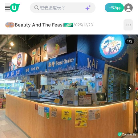
下載App
Beauty And The Feast
2025/12/23
1
/
3
Next