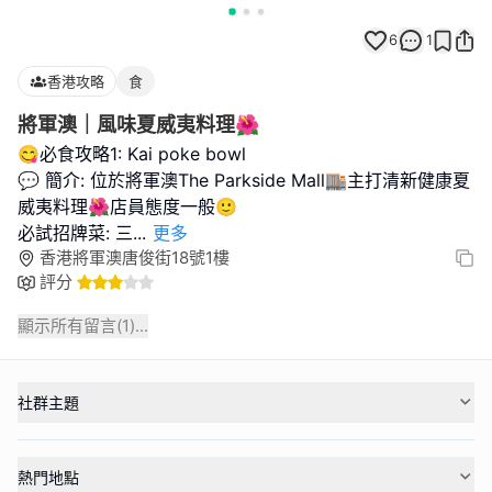
6
1
香港攻略
食
將軍澳｜風味夏威夷料理🌺
😋必食攻略1: Kai poke bowl
💬 簡介: 位於將軍澳The Parkside Mall🏬主打清新健康夏
威夷料理🌺店員態度一般🙂
必試招牌菜: 三
...
更多
香港將軍澳唐俊街18號1樓
評分
顯示所有留言(
1
)...
社群主題
熱門地點