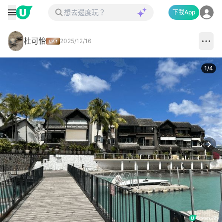
下載App
杜可怡
2025/12/16
1
/
4
Next