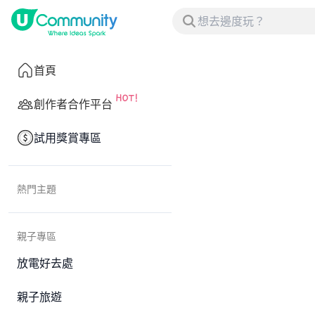
首頁
創作者合作平台
試用獎賞專區
熱門主題
親子專區
放電好去處
親子旅遊