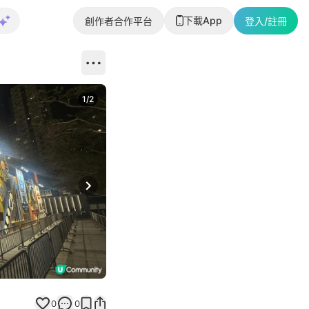
下載App
創作者合作平台
登入/註冊
1
/
2
即睇更多社
Next slide
返回帖文
0
0