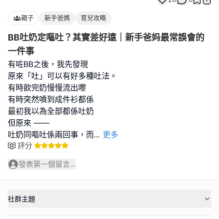
親子
新手爸媽
育兒攻略
BB吐奶定嘔吐？其實差好遠｜新手爸妈最常誤會的
一件事
有咗BB之後，我先發現
原來「吐」可以有好多種吐法。
有時飲完奶慢慢流出嚟
有時突然噴到成件衫都係
最初我以為全部都係吐奶
但原來 ——
吐奶同嘔吐係兩回事，而
...
更多
評分
發表第一個留言...
社群主題