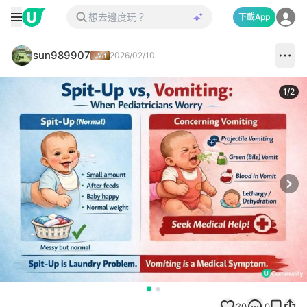
下載App
sun989907
2026/02/10
1
/
2
Next
20
0