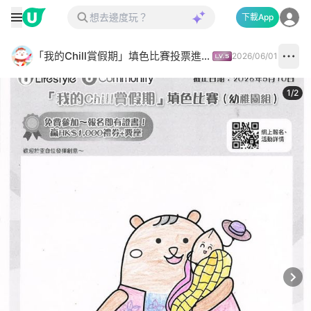
下載App
「我的Chill賞假期」填色比賽投票進行中✅
2026/06/01
1
/
2
Next