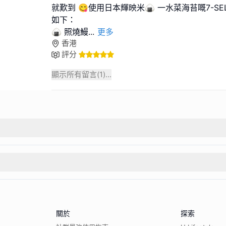
就歎到 😋使用日本輝映米🍙 一水菜海苔嘅7-S
如下：
🍙 照燒鰻
...
更多
香港
評分
顯示所有留言(
1
)...
關於
探索