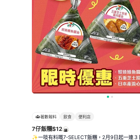
著數報料
飲食
便利店
7仔飯糰$12🍙
✨一啖有料嘅7-SELECT飯糰，2月9日起一連３