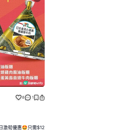
Next slide
返回帖文
8
1
日激荀優惠🤩只需$12