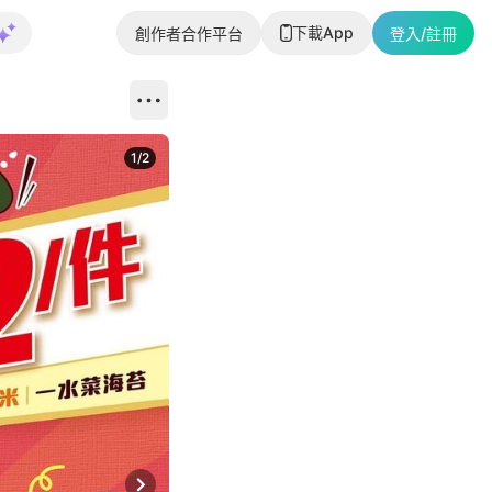
下載App
創作者合作平台
登入/註冊
1
/
2
即睇更多社