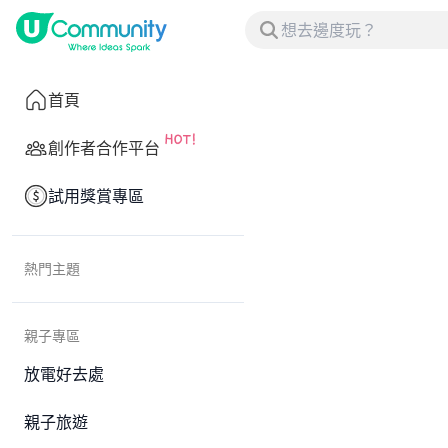
首頁
創作者合作平台
試用獎賞專區
熱門主題
親子專區
放電好去處
親子旅遊