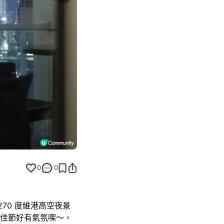
Next slide
0
0
 270 度維港高空夜景
聖誕佳節好有氣氛㗎～，