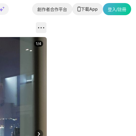
下載App
創作者合作平台
登入/註冊
1
/
4