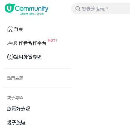
首頁
創作者合作平台
試用獎賞專區
熱門主題
親子專區
放電好去處
親子旅遊