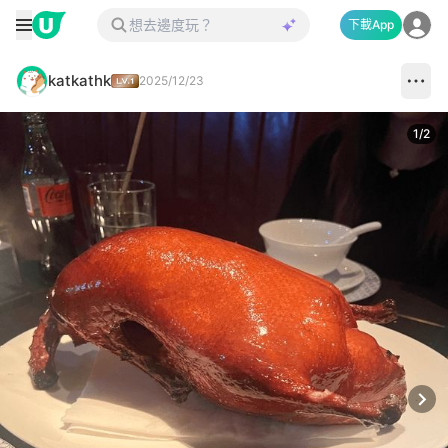
下載App
katkathk
2025/12/23
1
/
2
Next