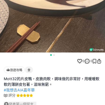
0
0
旅遊攻略
食
Mott32的片皮鴨，皮脆肉軟，調味做的非常好，用暖暖軟
#我想去AIA嘉年華
評分
發表第一個留言...