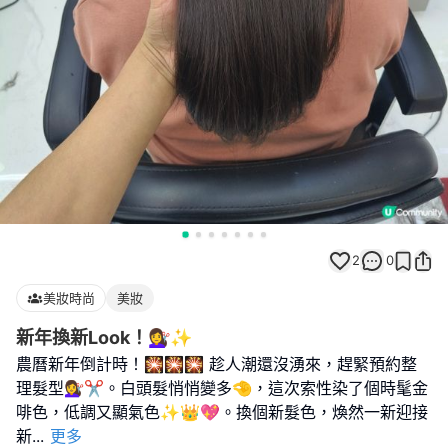
2
0
美妝時尚
美妝
新年換新Look！💇‍♀️✨
農曆新年倒計時！🎇🎇🎇 趁人潮還沒湧來，趕緊預約整
理髮型💇‍♀️✂️。白頭髮悄悄變多🤏，這次索性染了個時髦金
啡色，低調又顯氣色✨👑💖。換個新髮色，煥然一新迎接
新
...
更多