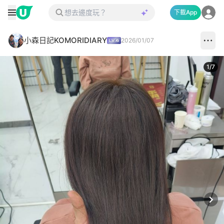
下載App
小森日記KOMORIDIARY
2026/01/07
1
/
7
Next