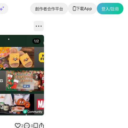
下載App
創作者合作平台
登入/註冊
1
/
2
即睇更多社
Next slide
返回帖文
2
0