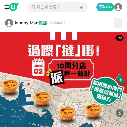
下載App
Johnny Man
2026/06/02
1
/
2
Next