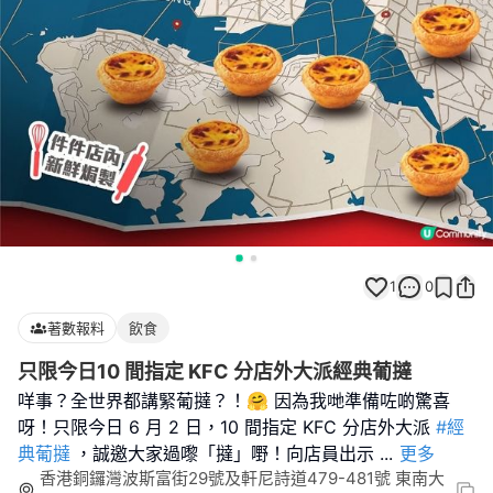
1
0
著數報料
飲食
只限今日10 間指定 KFC 分店外大派經典葡撻
咩事？全世界都講緊葡撻？！🤗 因為我哋準備咗啲驚喜
呀！只限今日 6 月 2 日，10 間指定 KFC 分店外大派
#經
典葡撻
，誠邀大家過嚟「撻」嘢！向店員出示
...
更多
香港銅鑼灣波斯富街29號及軒尼詩道479-481號 東南大