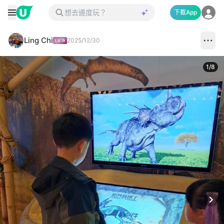
下載App
Ling Chi
2025/12/30
1
/
8
Next