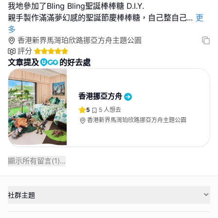
我地參加了Bling Bling聖誕棒棒糖 D.I.Y.
親手製作滿滿夢幻感的聖誕節慶棒棒糖，自己整自己
...
更
多
香港新界馬灣珀欣路挪亞方舟主題公園
評分
文章提及
的好去處
香港挪亞方舟
5
5
人想去
香港新界馬灣珀欣路挪亞方舟主題公園
顯示所有留言(
1
)...
社群主題