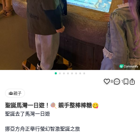
8
1
親子
聖誕馬灣一日遊！🍭 親手整棒棒糖😋
聖誕去了馬灣一日遊
挪亞方舟正舉行螢幻智激聖誕之旅