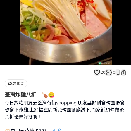
Loaded
:
Unmute
100.00%
20
0
韓國菜
荃灣炸雞八折！🍗😋
今日約咗朋友去荃灣行街shopping,朋友話好耐食韓國嘢食
想食下炸雞,上網揾左間新派韓國餐廳試下,而家舖頭仲做緊
八折優惠好抵食‼️
🫶🏻白切五花腩 $298
...
更多