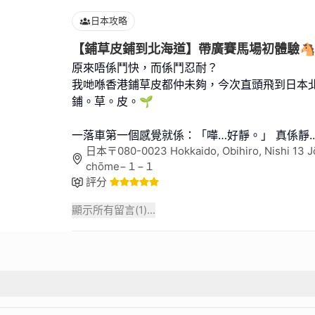
日本攻略
【鋪草皮鋪到北海道】帶廣賽馬場初體驗🐴
原來唔係鬥快，而係鬥忍耐？
我哋喺香港鋪草皮都仲未夠，今次直頭飛到日本
鋪。草。皮。🌱
一落車第一個感覺就係：「嘩…好靜。」 真係靜
..
日本〒080-0023 Hokkaido, Obihiro, Nishi 13 J
chōme−１−１
評分
顯示所有留言(
1
)...