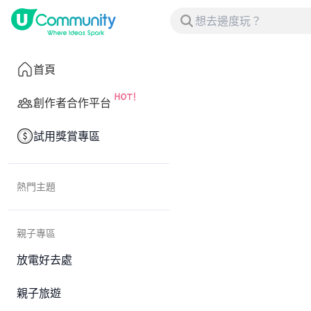
首頁
創作者合作平台
試用獎賞專區
熱門主題
親子專區
放電好去處
親子旅遊