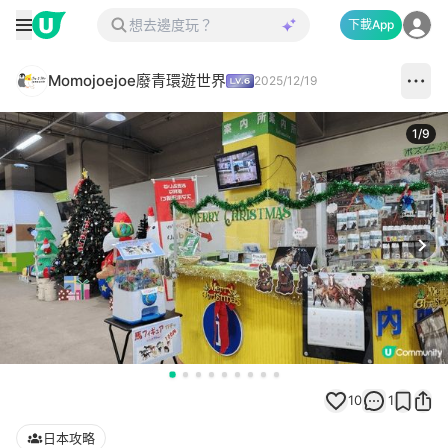
下載App
Momojoejoe廢青環遊世界
2025/12/19
1
/
9
Next
10
1
日本攻略