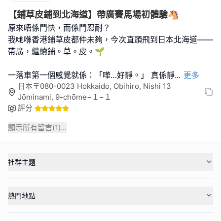
【鋪草皮鋪到北海道】帶廣賽馬場初體驗🐴
原來唔係鬥快，而係鬥忍耐？
我哋喺香港鋪草皮都仲未夠，今次直頭飛到日本北海道——
帶廣，繼續鋪。草。皮。🌱
一落車第一個感覺就係：「嘩…好靜。」 真係靜
...
更多
日本〒080-0023 Hokkaido, Obihiro, Nishi 13
Jōminami, 9-chōme−１−１
評分
顯示所有留言(
1
)...
社群主題
熱門地點