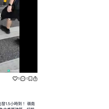
Unmute
5
0
發1.5小時到！ 嶺南