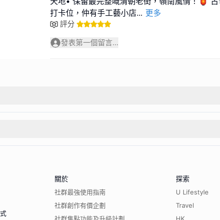
天地•⁠ ⁠保留最完整嘅清朝老街，嶺南風情！🏮
打卡位，仲有手工藝小店
...
更多
評分
發表第一個留言...
關於
探索
社群最強使用指南
U Lifestyle
社群創作有價企劃
Travel
程式
社群焦點功能及升級計劃
HK